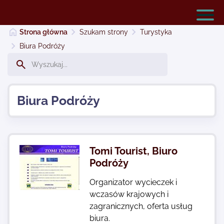
Strona główna
Szukam strony
Turystyka
Biura Podróży
Serwery Warszawa- tanie usługi hostingowe
Biura Podróży
Dodaj stronę
Najnowsze
Tomi Tourist, Biuro
Podróży
Kontakt
Organizator wycieczek i
wczasów krajowych i
zagranicznych, oferta usług
biura.